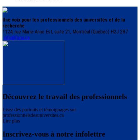
Une voix pour les professionnels des universités et de la
recherche
1124, rue Marie-Anne Est, suite 21, Montréal (Québec) H2J 2B7
info@fppu.ca
Découvrez le travail des professionnels
Lisez des portraits et témoignages sur
professionnelsdesuniversites.ca
Lire plus
Inscrivez-vous à notre infolettre