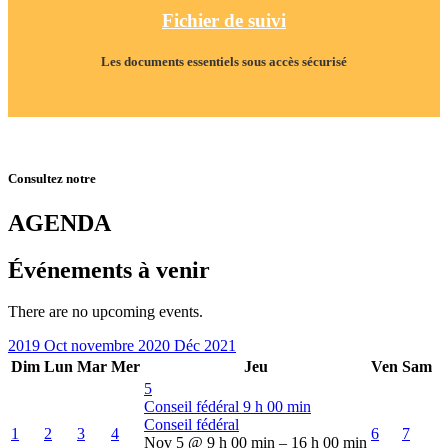
Fichier de suivi
Les documents essentiels sous accès sécurisé
Consultez notre
AGENDA
Événements à venir
There are no upcoming events.
2019
Oct
novembre 2020
Déc
2021
Dim
Lun
Mar
Mer
Jeu
Ven
Sam
5
Conseil fédéral
9 h 00 min
Conseil fédéral
1
2
3
4
6
7
Nov 5 @ 9 h 00 min – 16 h 00 min