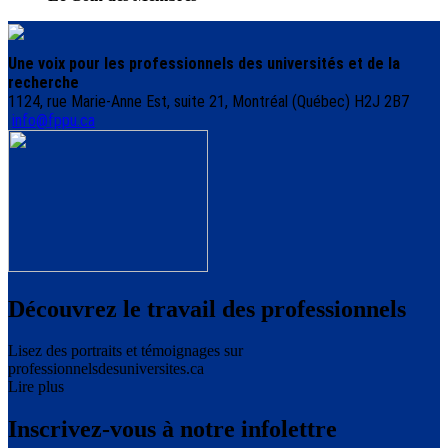
Une voix pour les professionnels des universités et de la
recherche
1124, rue Marie-Anne Est, suite 21, Montréal (Québec) H2J 2B7
info@fppu.ca
Découvrez le travail des professionnels
Lisez des portraits et témoignages sur
professionnelsdesuniversites.ca
Lire plus
Inscrivez-vous à notre infolettre