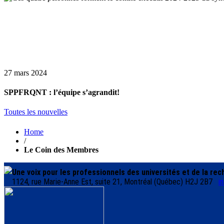
27 mars 2024
SPPFRQNT : l’équipe s’agrandit!
Toutes les nouvelles
Home
/
Le Coin des Membres
Une voix pour les professionnels des universités et de la re
1124, rue Marie-Anne Est, suite 21, Montréal (Québec) H2J 2B7
i