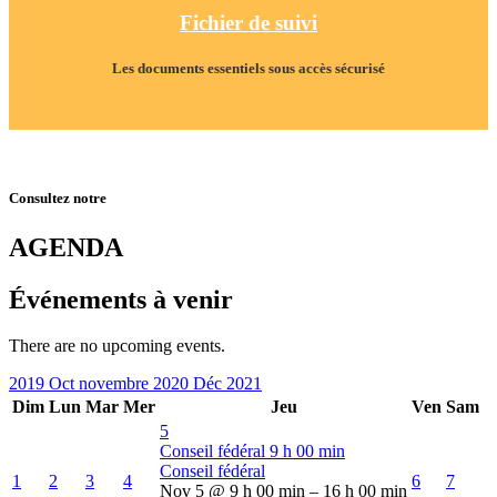
Fichier de suivi
Les documents essentiels sous accès sécurisé
Consultez notre
AGENDA
Événements à venir
There are no upcoming events.
2019
Oct
novembre 2020
Déc
2021
Dim
Lun
Mar
Mer
Jeu
Ven
Sam
5
Conseil fédéral
9 h 00 min
Conseil fédéral
1
2
3
4
6
7
Nov 5 @ 9 h 00 min – 16 h 00 min