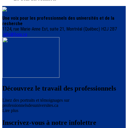
Une voix pour les professionnels des universités et de la
recherche
1124, rue Marie-Anne Est, suite 21, Montréal (Québec) H2J 2B7
info@fppu.ca
Découvrez le travail des professionnels
Lisez des portraits et témoignages sur
professionnelsdesuniversites.ca
Lire plus
Inscrivez-vous à notre infolettre