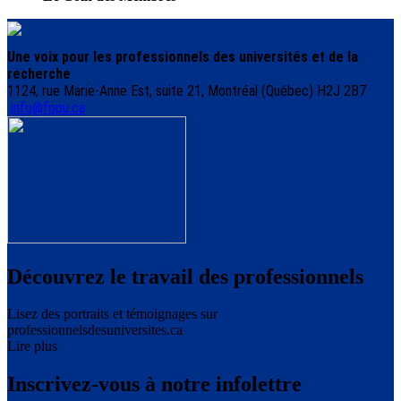
Une voix pour les professionnels des universités et de la
recherche
1124, rue Marie-Anne Est, suite 21, Montréal (Québec) H2J 2B7
info@fppu.ca
Découvrez le travail des professionnels
Lisez des portraits et témoignages sur
professionnelsdesuniversites.ca
Lire plus
Inscrivez-vous à notre infolettre