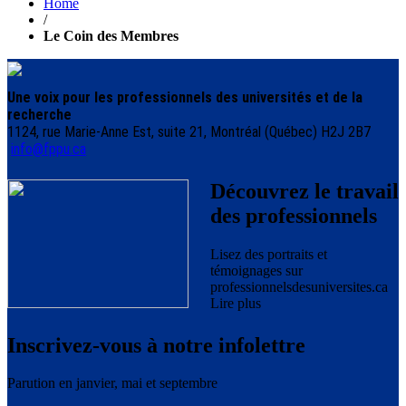
Home
/
Le Coin des Membres
Une voix pour les professionnels des universités et de la
recherche
1124, rue Marie-Anne Est, suite 21, Montréal (Québec) H2J 2B7
info@fppu.ca
Découvrez le travail
des professionnels
Lisez des portraits et
témoignages sur
professionnelsdesuniversites.ca
Lire plus
Inscrivez-vous à notre infolettre
Parution en janvier, mai et septembre