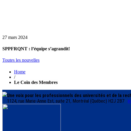
27 mars 2024
SPPFRQNT : l’équipe s’agrandit!
Toutes les nouvelles
Home
/
Le Coin des Membres
Une voix pour les professionnels des universités et de la re
1124, rue Marie-Anne Est, suite 21, Montréal (Québec) H2J 2B7
i