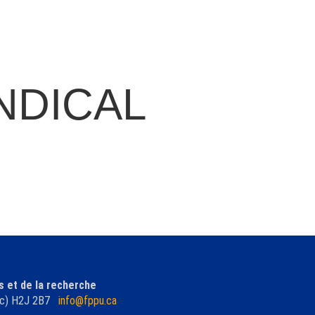
NDICAL
s et de la recherche
ébec) H2J 2B7
info@fppu.ca