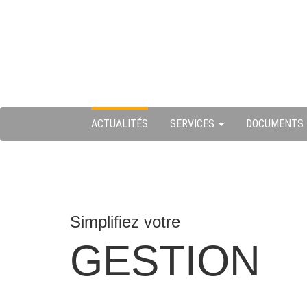
Skip
ermer
to
content
u
ACTUALITÉS
SERVICES
DOCUMENTS
Simplifiez votre
GESTION