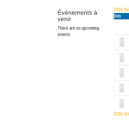
2026
D
Événements à
Dim
venir
There are no upcoming
events.
3
10
17
24
31
2026
D