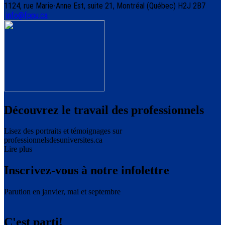
1124, rue Marie-Anne Est, suite 21, Montréal (Québec) H2J 2B7
info@fppu.ca
Découvrez le travail des professionnels
Lisez des portraits et témoignages sur
professionnelsdesuniversites.ca
Lire plus
Inscrivez-vous à notre infolettre
Parution en janvier, mai et septembre
C'est parti!