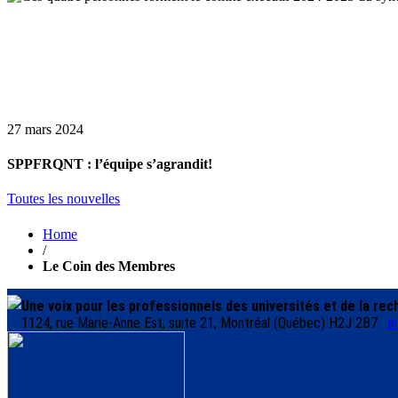
27 mars 2024
SPPFRQNT : l’équipe s’agrandit!
Toutes les nouvelles
Home
/
Le Coin des Membres
Une voix pour les professionnels des universités et de la re
1124, rue Marie-Anne Est, suite 21, Montréal (Québec) H2J 2B7
i