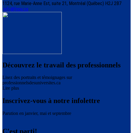
1124, rue Marie-Anne Est, suite 21, Montréal (Québec) H2J 2B7
info@fppu.ca
Découvrez le travail des professionnels
Lisez des portraits et témoignages sur
professionnelsdesuniversites.ca
Lire plus
Inscrivez-vous à notre infolettre
Parution en janvier, mai et septembre
C'est parti!