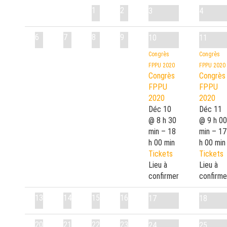
1
2
3
4
6
7
8
9
10
11
Congrès
Congrès
FPPU 2020
FPPU 2020
Congrès
Congrès
FPPU
FPPU
2020
2020
Déc 10
Déc 11
@ 8 h 30
@ 9 h 00
min – 18
min – 17
h 00 min
h 00 min
Tickets
Tickets
Lieu à
Lieu à
confirmer
confirme
13
14
15
16
17
18
20
21
22
23
24
25