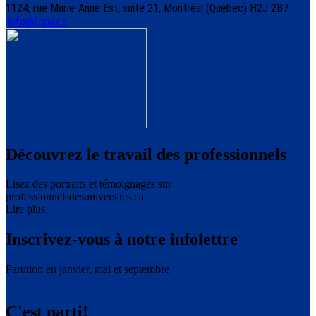
1124, rue Marie-Anne Est, suite 21, Montréal (Québec) H2J 2B7
info@fppu.ca
Découvrez le travail des professionnels
Lisez des portraits et témoignages sur
professionnelsdesuniversites.ca
Lire plus
Inscrivez-vous à notre infolettre
Parution en janvier, mai et septembre
C'est parti!