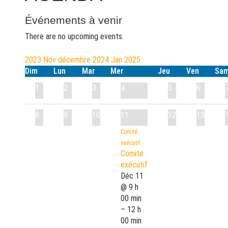
Événements à venir
There are no upcoming events.
2023
Nov
décembre 2024
Jan
2025
Dim
Lun
Mar
Mer
Jeu
Ven
Sa
1
2
3
5
6
4
8
9
10
12
13
11
Comité
exécutif
Comité
exécutif
Déc 11
@ 9 h
00 min
– 12 h
00 min