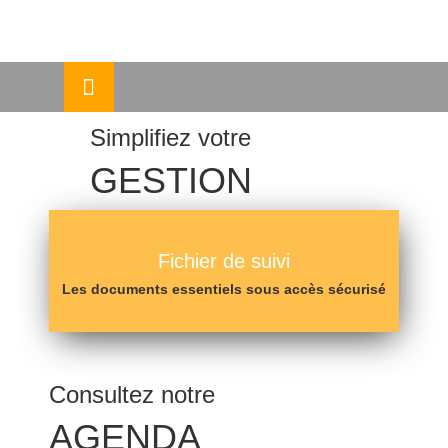
Skip
ermer
to
content
u
Simplifiez votre
GESTION
Fichier de suivi
Les documents essentiels sous accès sécurisé
Consultez notre
AGENDA