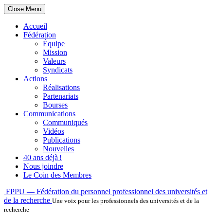
Close Menu
Accueil
Fédération
Équipe
Mission
Valeurs
Syndicats
Actions
Réalisations
Partenariats
Bourses
Communications
Communiqués
Vidéos
Publications
Nouvelles
40 ans déjà !
Nous joindre
Le Coin des Membres
Skip
FPPU — Fédération du personnel professionnel des universités et
to
de la recherche
Une voix pour les professionnels des universités et de la
content
recherche