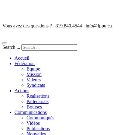
Vous avez des questions ?
819.840.4544
info@fppu.ca
Search ...
Accueil
Fédération
Équipe
Mission
Valeurs
Syndicats
Actions
Réalisations
Partenariats
Bourses
Communications
Communiqués
Vidéos
Publications
Nouvelles