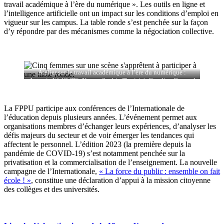
travail académique à l’ère du numérique ». Les outils en ligne et
l’intelligence artificielle ont un impact sur les conditions d’emploi en
vigueur sur les campus. La table ronde s’est penchée sur la façon
d’y répondre par des mécanismes comme la négociation collective.
Atelier sur le travail académique à l’ère du numérique :
Antonia Wulff (IE), Yousra Seghir (Tunisie), Caroline Quesnel
(Canada), Yamile Socolovsky (Argentine), Patricia Diaz
(Uruguay).
La FPPU participe aux conférences de l’Internationale de
l’éducation depuis plusieurs années. L’événement permet aux
organisations membres d’échanger leurs expériences, d’analyser les
défis majeurs du secteur et de voir émerger les tendances qui
affectent le personnel. L’édition 2023 (la première depuis la
pandémie de COVID-19) s’est notamment penchée sur la
privatisation et la commercialisation de l’enseignement. La nouvelle
campagne de l’Internationale,
« La force du public : ensemble on fait
école ! »
, constitue une déclaration d’appui à la mission citoyenne
des collèges et des universités.