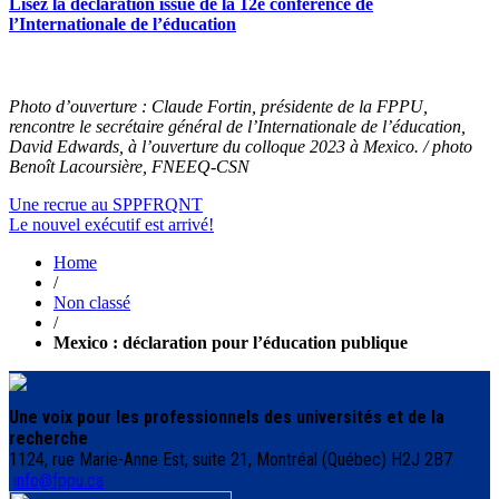
Lisez la déclaration issue de la 12e conférence de
l’Internationale de l’éducation
Photo d’ouverture : Claude Fortin, présidente de la FPPU,
rencontre le secrétaire général de l’Internationale de l’éducation,
David Edwards, à l’ouverture du colloque 2023 à Mexico. / photo
Benoît Lacoursière, FNEEQ-CSN
Navigation
Une recrue au SPPFRQNT
Le nouvel exécutif est arrivé!
de
Home
l'article
/
Non classé
/
Mexico : déclaration pour l’éducation publique
Une voix pour les professionnels des universités et de la
recherche
1124, rue Marie-Anne Est, suite 21, Montréal (Québec) H2J 2B7
info@fppu.ca