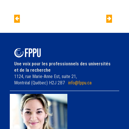
Navigation
de
Québec oublie les
Le « film » dont nous
l'article
professionnels
sommes les héros
Une voix pour les professionnels des universités
et de la recherche
1124, rue Marie-Anne Est, suite 21,
Montréal (Québec) H2J 2B7
info@fppu.ca