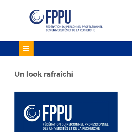
Skip
lose
to
u
content
Un look rafraîchi