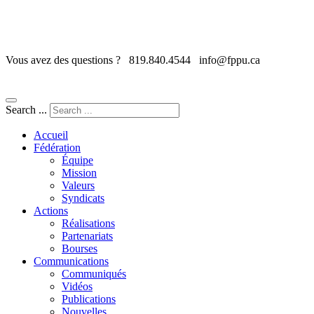
Vous avez des questions ?
819.840.4544
info@fppu.ca
Search ...
Accueil
Fédération
Équipe
Mission
Valeurs
Syndicats
Actions
Réalisations
Partenariats
Bourses
Communications
Communiqués
Vidéos
Publications
Nouvelles