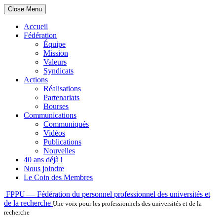
Close Menu
Accueil
Fédération
Équipe
Mission
Valeurs
Syndicats
Actions
Réalisations
Partenariats
Bourses
Communications
Communiqués
Vidéos
Publications
Nouvelles
40 ans déjà !
Nous joindre
Le Coin des Membres
Skip
FPPU — Fédération du personnel professionnel des universités et
to
de la recherche
Une voix pour les professionnels des universités et de la
content
recherche