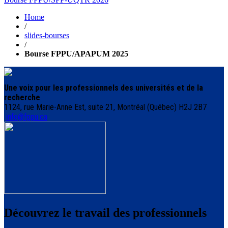
Home
/
slides-bourses
/
Bourse FPPU/APAPUM 2025
Une voix pour les professionnels des universités et de la
recherche
1124, rue Marie-Anne Est, suite 21, Montréal (Québec) H2J 2B7
info@fppu.ca
Découvrez le travail des professionnels