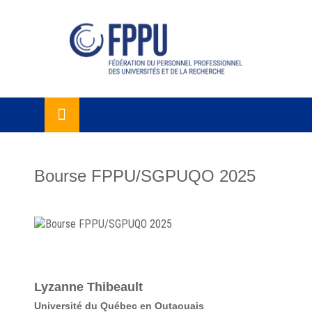
Skip
lose
to
u
content
Bourse FPPU/SGPUQO 2025
Lyzanne Thibeault
Université du Québec en Outaouais