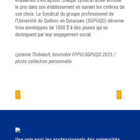
étudiantes d’exception. Chaque syndicat affilié attribue
le prix dans son établissement en suivant les critères de
son choix. Le Syndicat du groupe professionnel de
l’Université du Québec en Outaouais (SGPUQO) décerne
trois enveloppes de 1000 $ à des jeunes qui se
distinguent par leur engagement social.
Lyzanne Thibeault, boursière FPPU/SGPUQO 2025 /
photo collection personnelle
Navigation
de
Prix des pros de la
Bourse FPPU/SGPUQO
l'article
recherche 2025
2025
Une voix pour les professionnels des universités