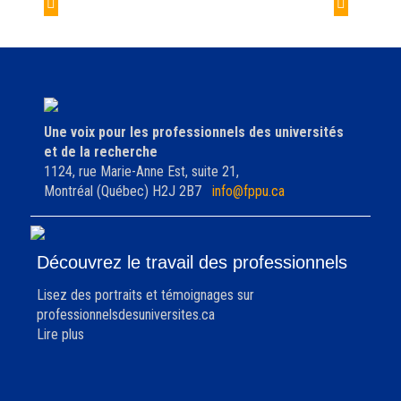
de
Neuf professionnels
« Coronavirements »
l'article
décorés
pour étudiants
Une voix pour les professionnels des universités
et de la recherche
1124, rue Marie-Anne Est, suite 21,
Montréal (Québec) H2J 2B7
info@fppu.ca
Découvrez le travail des professionnels
Lisez des portraits et témoignages sur
professionnelsdesuniversites.ca
Lire plus