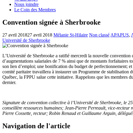
Nous joindre
Le Coin des Membres
Convention signée à Sherbrooke
27 avril 2018
27 avril 2018
Mélanie St-Hilaire
Non classé
APAPUS
,
A
Université de Sherbrooke
L’Université de Sherbrooke a ratifié mercredi la nouvelle convention 
d’augmentations salariales de 7 % ainsi que de montants forfaitaires t
son lien d’emploi; une bonification du budget de perfectionnement; et 
comité paritaire travaillera à instaurer un Programme de stabilisation
Québec, la FPPU salue cette initiative. Rappelons que les membres du 
dernier.
Signature de convention collective à l’Université de Sherbrooke, le 2
conseillère ressources humaines; Jean-Pierre Perreault, vice-recteu
Pierre Cossette, recteur; Robin Renaud et Guillaume Arguin, délég
Navigation de l'article