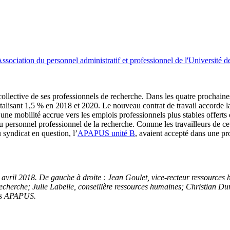
ssociation du personnel administratif et professionnel de l'Université 
collective de ses professionnels de recherche. Dans les quatre prochaine
otalisant 1,5 % en 2018 et 2020. Le nouveau contrat de travail accorde l
une mobilité accrue vers les emplois professionnels plus stables offerts
 du personnel professionnel de la recherche. Comme les travailleurs de c
syndicat en question, l’
APAPUS unité B
, avaient accepté dans une pr
5 avril 2018. De gauche à droite
: Jean Goulet, vice-recteur ressources
r recherche; Julie Labelle, conseillère ressources humaines; Christia
ués APAPUS.