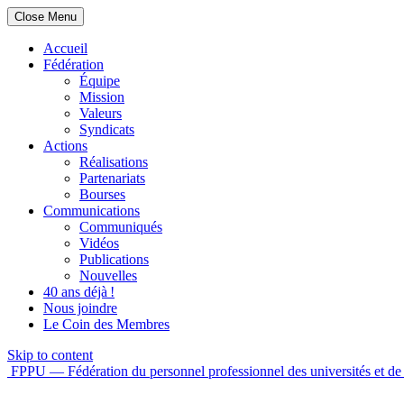
Close Menu
Accueil
Fédération
Équipe
Mission
Valeurs
Syndicats
Actions
Réalisations
Partenariats
Bourses
Communications
Communiqués
Vidéos
Publications
Nouvelles
40 ans déjà !
Nous joindre
Le Coin des Membres
Skip to content
FPPU — Fédération du personnel professionnel des universités et de 