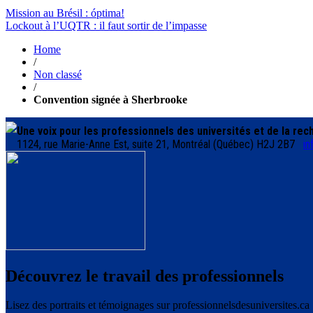
Mission au Brésil : óptima!
Lockout à l’UQTR : il faut sortir de l’impasse
Home
/
Non classé
/
Convention signée à Sherbrooke
Une voix pour les professionnels des universités et de la re
1124, rue Marie-Anne Est, suite 21, Montréal (Québec) H2J 2B7
in
Découvrez le travail des professionnels
Lisez des portraits et témoignages sur professionnelsdesuniversites.ca