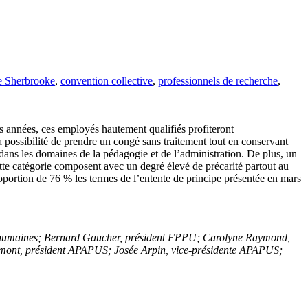
de Sherbrooke
,
convention collective
,
professionnels de recherche
,
s années, ces employés hautement qualifiés profiteront
a possibilité de prendre un congé sans traitement tout en conservant
 dans les domaines de la pédagogie et de l’administration. De plus, un
ette catégorie composent avec un degré élevé de précarité partout au
oportion de 76 % les termes de l’entente de principe présentée en mars
 humaines
; Bernard Gaucher, président FPPU; Carolyne Raymond,
n Dumont, président APAPUS; Josée Arpin, vice-présidente APAPUS;