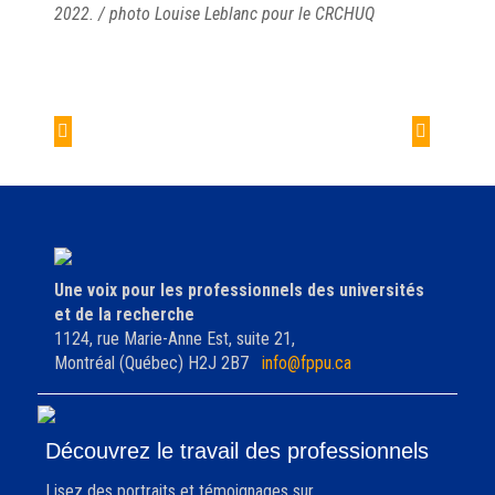
2022. / photo Louise Leblanc pour le CRCHUQ
Navigation
de
Bourse FPPU/SPPROC
Bourse
l'article
2022
FPPU/APPENAP 2022
Une voix pour les professionnels des universités
et de la recherche
1124, rue Marie-Anne Est, suite 21,
Montréal (Québec) H2J 2B7
info@fppu.ca
Découvrez le travail des professionnels
Lisez des portraits et témoignages sur