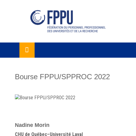
Skip
lose
to
u
content
Bourse FPPU/SPPROC 2022
Nadine Morin
CHU de Québec–Université Laval