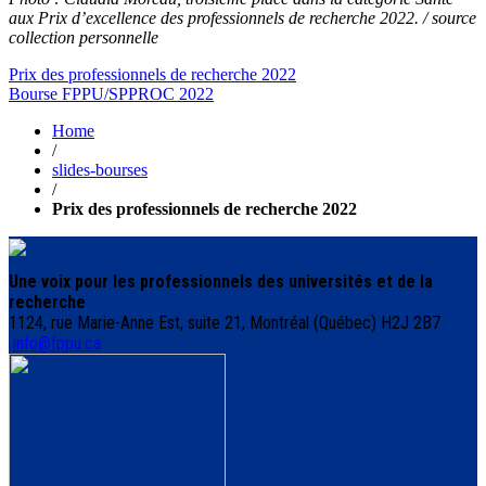
aux Prix d’excellence des professionnels de recherche 2022. / source
collection personnelle
Navigation
Prix des professionnels de recherche 2022
Bourse FPPU/SPPROC 2022
de
Home
l'article
/
slides-bourses
/
Prix des professionnels de recherche 2022
Une voix pour les professionnels des universités et de la
recherche
1124, rue Marie-Anne Est, suite 21, Montréal (Québec) H2J 2B7
info@fppu.ca