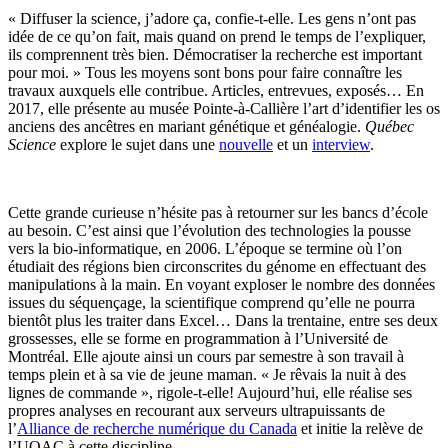
« Diffuser la science, j’adore ça, confie-t-elle. Les gens n’ont pas
idée de ce qu’on fait, mais quand on prend le temps de l’expliquer,
ils comprennent très bien. Démocratiser la recherche est important
pour moi. » Tous les moyens sont bons pour faire connaître les
travaux auxquels elle contribue. Articles, entrevues, exposés… En
2017, elle présente au musée Pointe-à-Callière l’art d’identifier les os
anciens des ancêtres en mariant génétique et généalogie.
Québec
Science
explore le sujet dans une
nouvelle
et un
interview
.
Cette grande curieuse n’hésite pas à retourner sur les bancs d’école
au besoin. C’est ainsi que l’évolution des technologies la pousse
vers la bio-informatique, en 2006. L’époque se termine où l’on
étudiait des régions bien circonscrites du génome en effectuant des
manipulations à la main. En voyant exploser le nombre des données
issues du séquençage, la scientifique comprend qu’elle ne pourra
bientôt plus les traiter dans Excel… Dans la trentaine, entre ses deux
grossesses, elle se forme en programmation à l’Université de
Montréal. Elle ajoute ainsi un cours par semestre à son travail à
temps plein et à sa vie de jeune maman. « Je rêvais la nuit à des
lignes de commande », rigole-t-elle! Aujourd’hui, elle réalise ses
propres analyses en recourant aux serveurs ultrapuissants de
l’
Alliance de recherche numérique du Canada
et initie la relève de
l’UQAC à cette discipline.