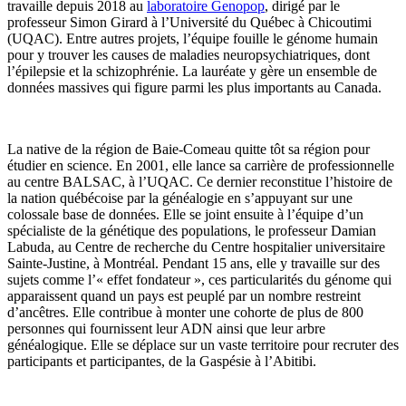
travaille depuis 2018 au
laboratoire Genopop
, dirigé par le
professeur Simon Girard à l’Université du Québec à Chicoutimi
(UQAC). Entre autres projets, l’équipe fouille le génome humain
pour y trouver les causes de maladies neuropsychiatriques, dont
l’épilepsie et la schizophrénie. La lauréate y gère un ensemble de
données massives qui figure parmi les plus importants au Canada.
La native de la région de Baie-Comeau quitte tôt sa région pour
étudier en science. En 2001, elle lance sa carrière de professionnelle
au centre BALSAC, à l’UQAC. Ce dernier reconstitue l’histoire de
la nation québécoise par la généalogie en s’appuyant sur une
colossale base de données. Elle se joint ensuite à l’équipe d’un
spécialiste de la génétique des populations, le professeur Damian
Labuda, au Centre de recherche du Centre hospitalier universitaire
Sainte-Justine, à Montréal. Pendant 15 ans, elle y travaille sur des
sujets comme l’« effet fondateur », ces particularités du génome qui
apparaissent quand un pays est peuplé par un nombre restreint
d’ancêtres. Elle contribue à monter une cohorte de plus de 800
personnes qui fournissent leur ADN ainsi que leur arbre
généalogique. Elle se déplace sur un vaste territoire pour recruter des
participants et participantes, de la Gaspésie à l’Abitibi.