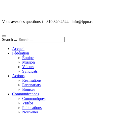
Vous avez des questions ?
819.840.4544
info@fppu.ca
Search ...
Accueil
Fédération
Équipe
Mission
Valeurs
Syndicats
Actions
Réalisations
Partenariats
Bourses
Communications
Communiqués
Vidéos
Publications
Nouvelles